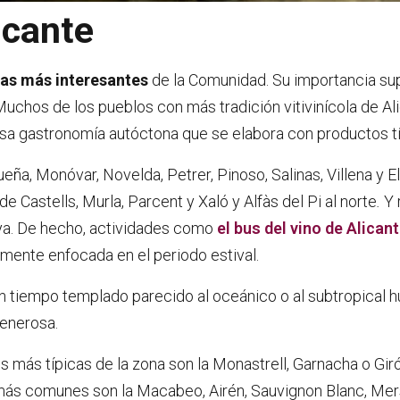
icante
cas más interesantes
de la Comunidad. Su importancia su
r. Muchos de los pueblos con más tradición vitivinícola de
sa gastronomía autóctona que se elabora con productos típi
, Monóvar, Novelda, Petrer, Pinoso, Salinas, Villena y Elche
de Castells, Murla, Parcent y Xaló y Alfàs del Pi al norte
.
Y 
laya. De hecho, actividades como
el bus del vino de Alican
mente enfocada en el periodo estival.
un tiempo templado parecido al oceánico o al subtropical h
generosa.
des más típicas de la zona son la Monastrell, Garnacha o Gir
s más comunes son la Macabeo, Airén, Sauvignon Blanc, Mers