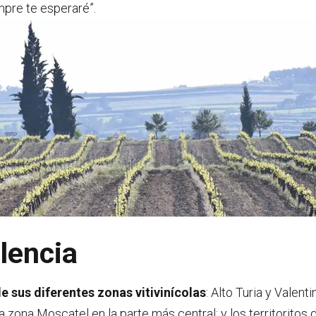
mpre te esperaré”.
alencia
e sus diferentes zonas vitivinícolas
: Alto Turia y Valen
 la zona Moscatel en la parte más central; y los territoritos