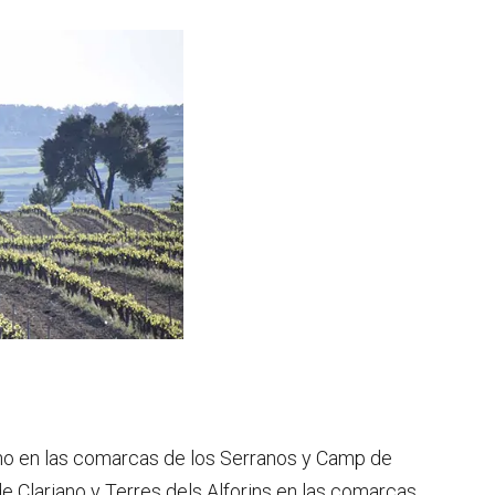
tino en las comarcas de los Serranos y Camp de
 de Clariano y Terres dels Alforins en las comarcas