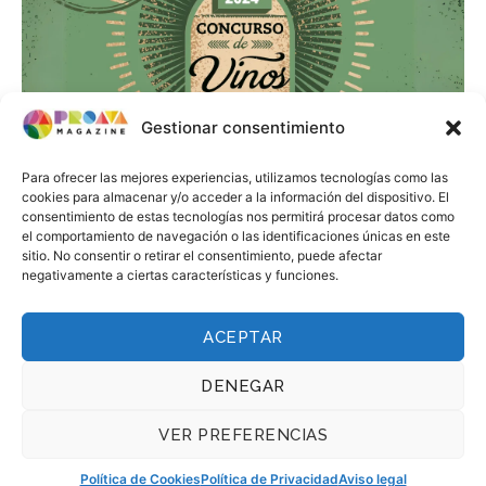
Gestionar consentimiento
Para ofrecer las mejores experiencias, utilizamos tecnologías como las
cookies para almacenar y/o acceder a la información del dispositivo. El
consentimiento de estas tecnologías nos permitirá procesar datos como
el comportamiento de navegación o las identificaciones únicas en este
sitio. No consentir o retirar el consentimiento, puede afectar
PROAVA y el CAECV organizan el III
negativamente a ciertas características y funciones.
Concurso de Vinos Ecológicos de la
Comunitat Valenciana
ACEPTAR
DENEGAR
11 de September de 2024
VER PREFERENCIAS
Política de Cookies
Política de Privacidad
Aviso legal