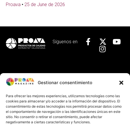
Proava
25 de June de 2026
Síguenos en
Localízanos
Gestionar consentimiento
Calle Baja, 29 Valencia
+34 963 92 44 63
Para ofrecer las mejores experiencias, utilizamos tecnologías como las
cookies para almacenar y/o acceder a la información del dispositivo. El
info@proava.org
consentimiento de estas tecnologías nos permitirá procesar datos como
el comportamiento de navegación o las identificaciones únicas en este
sitio. No consentir o retirar el consentimiento, puede afectar
Información
negativamente a ciertas características y funciones.