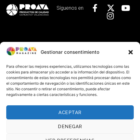
Síguenos en
Localízanos
Gestionar consentimiento
Calle Baja, 29 Valencia
+34 963 92 44 63
Para ofrecer las mejores experiencias, utilizamos tecnologías como las
cookies para almacenar y/o acceder a la información del dispositivo. El
info@proava.org
consentimiento de estas tecnologías nos permitirá procesar datos como
el comportamiento de navegación o las identificaciones únicas en este
sitio. No consentir o retirar el consentimiento, puede afectar
negativamente a ciertas características y funciones.
Información
Aviso legal
ACEPTAR
Política de privacidad
DENEGAR
Política de cookies