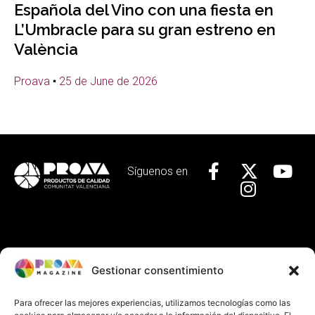
Española del Vino con una fiesta en
L’Umbracle para su gran estreno en
València
Proava
25 de June de 2026
Síguenos en
Localízanos
Gestionar consentimiento
Calle Baja, 29 Valencia
+34 963 92 44 63
Para ofrecer las mejores experiencias, utilizamos tecnologías como las