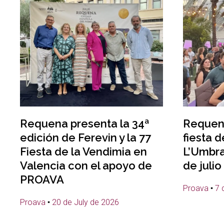
Requena presenta la 34ª
Requena
edición de Ferevin y la 77
fiesta d
Fiesta de la Vendimia en
L’Umbra
Valencia con el apoyo de
de julio
PROAVA
Proava
7 
Proava
20 de July de 2026