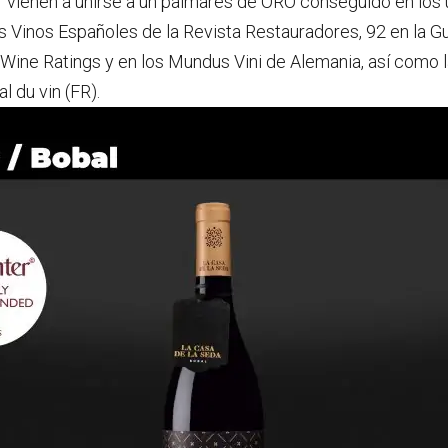
vienen a unirse a un palmarés de ORO conseguido en los
es Vinos Españoles de la Revista Restauradores, 92 en la G
A Wine Ratings y en los Mundus Vini de Alemania, así como 
l du vin (FR).