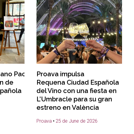
ciano Paco
Proava impulsa
n de
Requena Ciudad Española
pañola
del Vino con una fiesta en
L’Umbracle para su gran
estreno en València
Proava
25 de June de 2026