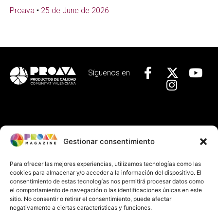
Proava
25 de June de 2026
Síguenos en
Localízanos
Gestionar consentimiento
Calle Baja, 29 Valencia
+34 963 92 44 63
Para ofrecer las mejores experiencias, utilizamos tecnologías como las
cookies para almacenar y/o acceder a la información del dispositivo. El
info@proava.org
consentimiento de estas tecnologías nos permitirá procesar datos como
el comportamiento de navegación o las identificaciones únicas en este
sitio. No consentir o retirar el consentimiento, puede afectar
negativamente a ciertas características y funciones.
Información